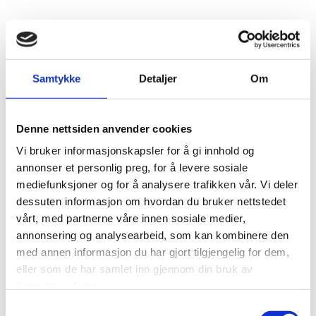
AKTUELLE LENKER OM REGNSKAP,
SKATT OG AVGIFT
Samtykke
Detaljer
Om
Skatteetaten:
Skattekalender for næringsdrivende
Denne nettsiden anvender cookies
Brønnøysundregistrene:
Innformasjon om alle norske
Vi bruker informasjonskapsler for å gi innhold og
selskaper, m.m.
annonser et personlig preg, for å levere sosiale
Lovdata:
Norges lover og forskrifter. Her publiseres også
mediefunksjoner og for å analysere trafikken vår. Vi deler
alle høyesterettsdommer
dessuten informasjon om hvordan du bruker nettstedet
vårt, med partnerne våre innen sosiale medier,
Skatteetaten:
Informasjon om skatt, mva, arveavgift og
annonsering og analysearbeid, som kan kombinere den
arbeidsgiveravgift
med annen informasjon du har gjort tilgjengelig for dem,
Skatteetaten:
Merverdiavgiftshåndboken
eller som de har samlet inn gjennom din bruk av
Skatteetaten:
Skatte-ABC
tjenestene deres.
Skatteetaten:
Bindende forhåndsuttalelser
Samtykkevalg